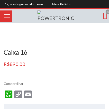
Faça seu login ou cadastre-se
Meus Pedidos
0
Caixa 16
R$
890.00
Compartilhar
WhatsApp
Copy
Email
Link