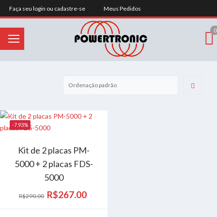
Faça seu login ou cadastre-se
Meus Pedidos
0
-7.93%
Kit de 2 placas PM-
5000 + 2 placas FDS-
5000
R$
267.00
O
O
R$
290.00
preço
preço