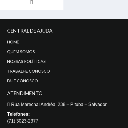
original
atual
era:
é:
R$290.00.
R$267.00.
CENTRAL DE AJUDA
HOME
QUEM SOMOS
NOSSAS POLÍTICAS
TRABALHE CONOSCO
FALE CONOSCO
ATENDIMENTO
Rua Marechal Andréa, 238 – Pituba – Salvador
Telefones:
(71) 3023-2377