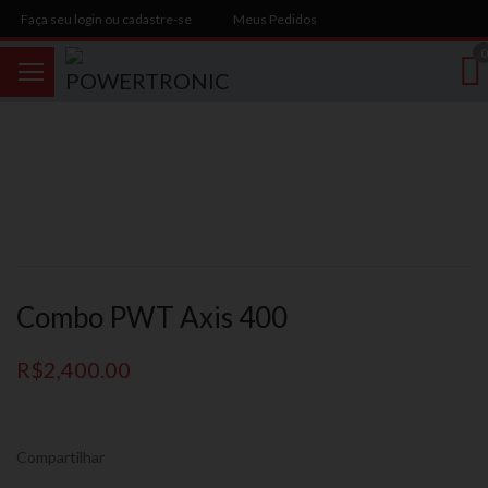
Faça seu login ou cadastre-se
Meus Pedidos
0
Combo PWT Axis 400
R$
2,400.00
Compartilhar