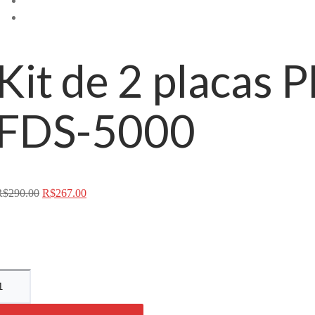
Kit de 2 placas 
FDS-5000
O
O
R$
290.00
R$
267.00
preço
preço
original
atual
era:
é:
R$290.00.
R$267.00.