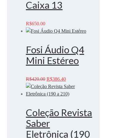
Caixa 13
R$
650.00
Fosi Áudio Q4
Mini Estéreo
O
O
R$
420.00
R$
386.40
preço
preço
original
atual
era:
é:
R$420.00.
R$386.40.
Coleção Revista
Saber
Eletrônica (190