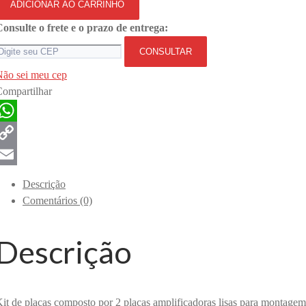
ADICIONAR AO CARRINHO
onsulte o frete e o prazo de entrega:
CONSULTAR
ão sei meu cep
ompartilhar
WhatsApp
Copy
Link
Email
Descrição
Comentários (0)
Descrição
it de placas composto por 2 placas amplificadoras lisas para montag